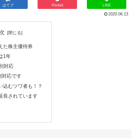
はてブ
Pocket
LINE
2020.06.13
次
えた株主優待券
は1年
特別対応
別対応です
い込むツワ者も！？
延長されています