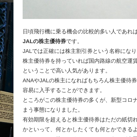
日頃飛行機に乗る機会の比較的多い人であれば
JALの株主優待券
です。
JALでは正確には株主割引券という名称にな
株主優待券を持っていれば国内路線の航空運
ということで高い人気があります。
ANAやJALの株主になればもちろん株主優
容易に入手することができます。
ところがこの株主優待券の多くが、新型コロナの
まう事態になりました。
有効期限を超えると株主優待券はただの紙切
かといって、何とかしたくても何とかできる