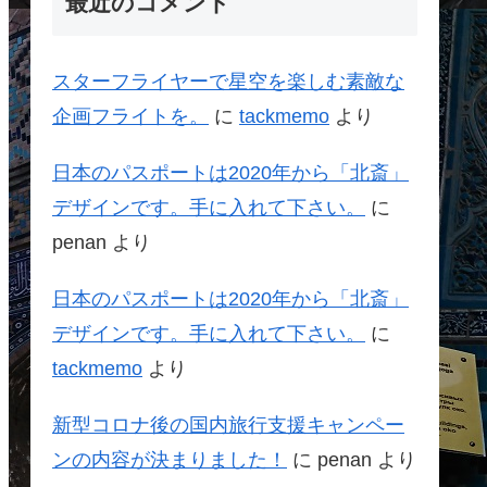
最近のコメント
スターフライヤーで星空を楽しむ素敵な
企画フライトを。
に
tackmemo
より
日本のパスポートは2020年から「北斎」
デザインです。手に入れて下さい。
に
penan
より
日本のパスポートは2020年から「北斎」
デザインです。手に入れて下さい。
に
tackmemo
より
新型コロナ後の国内旅行支援キャンペー
ンの内容が決まりました！
に
penan
より