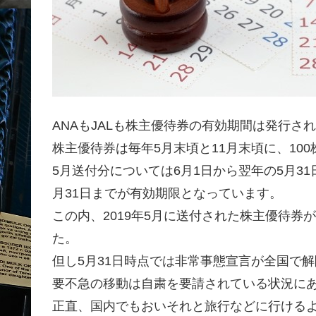
ANAもJALも株主優待券の有効期間は発行さ
株主優待券は毎年5月末頃と11月末頃に、10
5月送付分については6月1日から翌年の5月31
月31日までが有効期限となっています。
この内、2019年5月に送付された株主優待券が
た。
但し5月31日時点では非常事態宣言が全国で
要不急の移動は自粛を要請されている状況に
正直、国内でもおいそれと旅行などに行ける