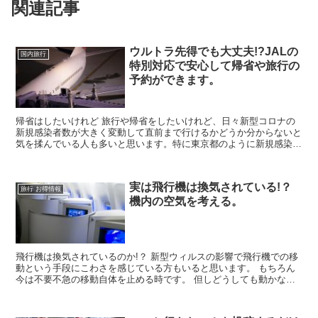
関連記事
ウルトラ先得でも大丈夫!?JALの
国内旅行
特別対応で安心して帰省や旅行の
予約ができます。
帰省はしたいけれど 旅行や帰省をしたいけれど、日々新型コロナの
新規感染者数が大きく変動して直前まで行けるかどうか分からないと
気を揉んでいる人も多いと思います。特に東京都のように新規感染者
の数が急に360人などとなってくると、このタイミングで...
実は飛行機は換気されている!？
旅行 お得情報
機内の空気を考える。
飛行機は換気されているのか!？ 新型ウィルスの影響で飛行機での移
動という手段にこわさを感じている方もいると思います。 もちろん
今は不要不急の移動自体を止める時です。 但しどうしても動かなけ
ればならない方や、新型ウィルス問題が収束した後に飛行...