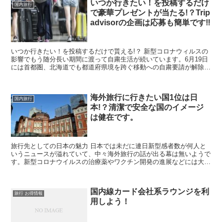
いつか行きたい！を投稿するだけ
国内旅行
で豪華プレゼントが当たる!？Trip
advisorの企画は応募も簡単です‼
いつか行きたい！を投稿するだけで貰える!？ 新型コロナウィルスの
影響でもう随分長い期間に渡って自粛生活が続いています。6月19日
には首都圏、北海道でも都道府県境を跨ぐ移動への自粛要請が解除さ
れましたが、一方では東京を中心に感染の再拡大が懸念...
海外旅行に行きたい国1位は日
国内旅行
本!？清潔で安全な国のイメージ
は健在です。
旅行先としての日本の魅力 日本では未だに連日新型感者数が何人と
いうニュースが溢れていて、中々海外旅行の話が出る幕は無いようで
す。新型コロナウイルスの治療薬やワクチン開発の進展などには大い
に期待したい所ですが、実際の所今はまだ海外旅行に行くと...
国内線カード会社系ラウンジを利
旅行 お得情報
用しよう！