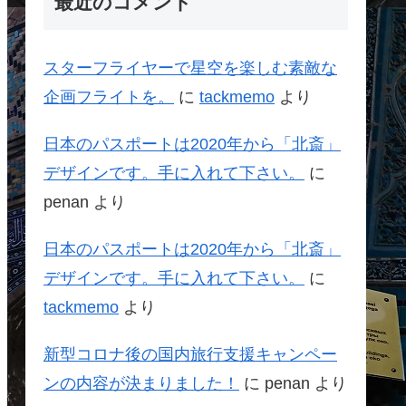
最近のコメント
スターフライヤーで星空を楽しむ素敵な
企画フライトを。
に
tackmemo
より
日本のパスポートは2020年から「北斎」
デザインです。手に入れて下さい。
に
penan
より
日本のパスポートは2020年から「北斎」
デザインです。手に入れて下さい。
に
tackmemo
より
新型コロナ後の国内旅行支援キャンペー
ンの内容が決まりました！
に
penan
より