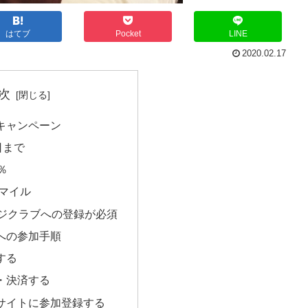
はてブ
Pocket
LINE
2020.02.17
次
キャンペーン
日まで
％
万マイル
ージクラブへの登録が必須
への参加手順
する
・決済する
サイトに参加登録する