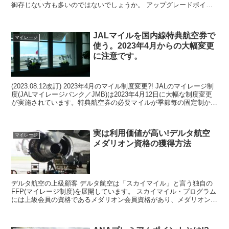
御存じない方も多いのではないでしょうか。 アップグレードボイン
トとは前年の搭乗実績に応じてブレミアムメン...
JALマイルを国内線特典航空券で
マイレージ
使う。2023年4月からの大幅変更
に注意です。
(2023.08.12改訂) 2023年4月のマイル制度変更?! JALのマイレージ制
度(JALマイレージバンク／JMB)は2023年4月12日に大幅な制度変更
が実施されています。特典航空券の必要マイルが季節毎の固定制から
変動性に変わったり...
実は利用価値が高い!デルタ航空
マイレージ
メダリオン資格の獲得方法
デルタ航空の上級顧客 デルタ航空は「スカイマイル」と言う独自の
FFP(マイレージ制度)を展開しています。 スカイマイル・プログラム
には上級会員の資格であるメダリオン会員資格があり、メダリオン会
員は優先搭乗やビジネスラウンジの提供などさまざま...