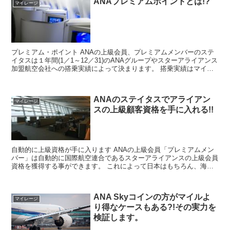
ANAプレミアムポイントとは!?
マイレージ
プレミアム・ポイント ANAの上級会員、プレミアムメンバーのステ
イタスは１年間(1／1～12／31)のANAグループやスターアライアンス
加盟航空会社への搭乗実績によって決まります。 搭乗実績はマイル
数ではなく、マイルとは別に計算される「プレ...
ANAのステイタスでアライアン
マイレージ
スの上級顧客資格を手に入れる!!
自動的に上級資格が手に入ります ANAの上級会員「プレミアムメン
バー」は自動的に国際航空連合であるスターアライアンスの上級会員
資格を獲得する事ができます。 これによって日本はもちろん、海外
の空港でも優先チェックインや航空会社ラウンジ利用 な...
ANA Skyコインの方がマイルよ
マイレージ
り得なケースもある?!その実力を
検証します。