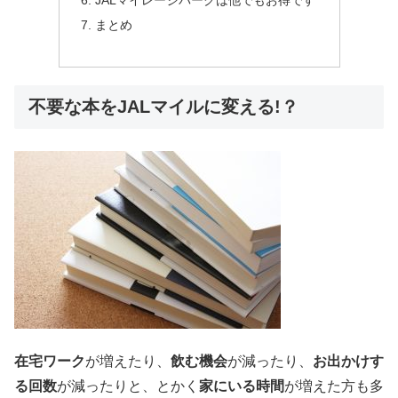
まとめ
不要な本をJALマイルに変える!？
在宅ワーク
が増えたり、
飲む機会
が減ったり、
お出かけす
る回数
が減ったりと、とかく
家にいる時間
が増えた方も多