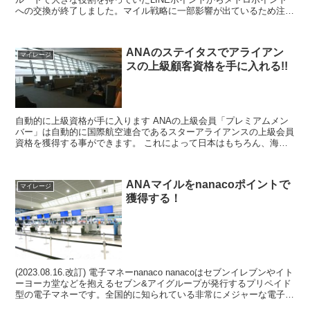
への交換が終了しました。マイル戦略に一部影響が出ているため注意
が必要です。 ポイントサイ...
ANAのステイタスでアライアン
マイレージ
スの上級顧客資格を手に入れる!!
自動的に上級資格が手に入ります ANAの上級会員「プレミアムメン
バー」は自動的に国際航空連合であるスターアライアンスの上級会員
資格を獲得する事ができます。 これによって日本はもちろん、海外
の空港でも優先チェックインや航空会社ラウンジ利用 な...
ANAマイルをnanacoポイントで
マイレージ
獲得する！
(2023.08.16.改訂) 電子マネーnanaco nanacoはセブンイレブンやイト
ーヨーカ堂などを抱えるセブン&アイグループが発行するプリペイド
型の電子マネーです。全国的に知られている非常にメジャーな電子マ
ネーであり、既に使ってると...