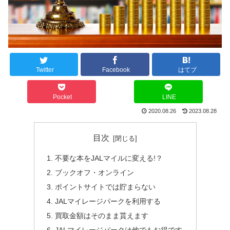
Twitter
Facebook
はてブ
Pocket
LINE
2020.08.26
2023.08.28
目次
不要な本をJALマイルに変える!？
ブックオフ・オンライン
ポイントサイトでは貯まらない
JALマイレージパークを利用する
買取金額はそのまま貰えます
JALマイレージパークは他でもお得です