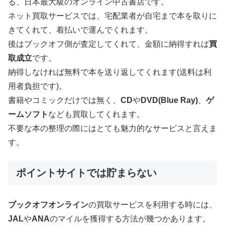
る、日本最大級のオンライン中古書店です。
ネット買取サービスでは、宅配業者が自宅まで本を取りに
きてくれて、着払いで運んでくれます。
後はブックオフ側が査定してくれて、金額に納得すれば
買
取成立
です。
納得しなければ無料で本を送り返してくれます(送料は利
用者負担です)。
書籍やコミックだけでは無く、
CD
や
DVD(Blue Ray)
、
ゲ
ームソフト
なども買取してくれます。
不要な本の整理の際にはとても魅力的なサービスと言えま
す。
ポイントサイトでは貯まらない
ブックオフオンライン
の買取サービスを利用する時には、
JAL
や
ANA
のマイルを獲得する方法が幾つかあります。