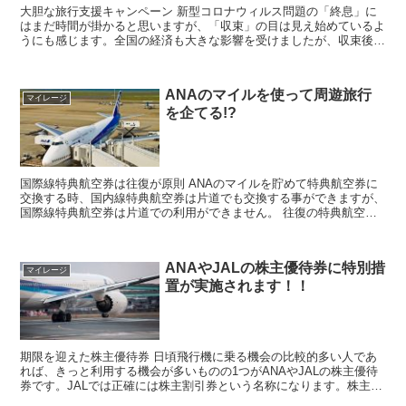
大胆な旅行支援キャンペーン 新型コロナウィルス問題の「終息」に
はまだ時間が掛かると思いますが、「収束」の目は見え始めているよ
うにも感じます。全国の経済も大きな影響を受けましたが、収束後を
見据えた経済回復への動きも各地で始まっています。深刻な...
ANAのマイルを使って周遊旅行
マイレージ
を企てる!?
国際線特典航空券は往復が原則 ANAのマイルを貯めて特典航空券に
交換する時、国内線特典航空券は片道でも交換する事ができますが、
国際線特典航空券は片道での利用ができません。 往復の特典航空券
を予約して帰りの便は搭乗しないと言う使い方はできるの...
ANAやJALの株主優待券に特別措
マイレージ
置が実施されます！！
期限を迎えた株主優待券 日頃飛行機に乗る機会の比較的多い人であ
れば、きっと利用する機会が多いものの1つがANAやJALの株主優待
券です。JALでは正確には株主割引券という名称になります。株主優
待券を持っていれば国内路線の航空運賃が標準運賃の...