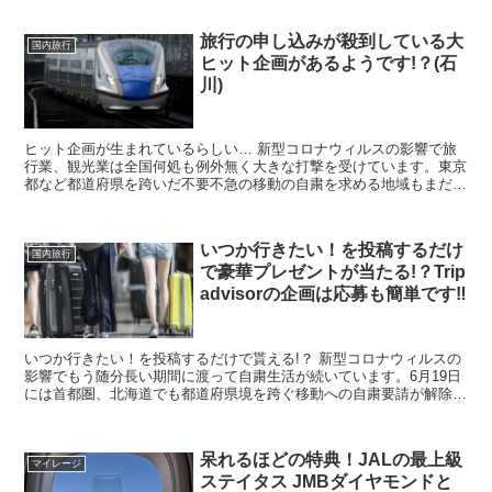
旅行の申し込みが殺到している大
国内旅行
ヒット企画があるようです!？(石
川)
ヒット企画が生まれているらしい… 新型コロナウィルスの影響で旅
行業、観光業は全国何処も例外無く大きな打撃を受けています。東京
都など都道府県を跨いだ不要不急の移動の自粛を求める地域もまだ残
っており、自粛要請の地域では無くても積極的な奨励はでき...
いつか行きたい！を投稿するだけ
国内旅行
で豪華プレゼントが当たる!？Trip
advisorの企画は応募も簡単です‼
いつか行きたい！を投稿するだけで貰える!？ 新型コロナウィルスの
影響でもう随分長い期間に渡って自粛生活が続いています。6月19日
には首都圏、北海道でも都道府県境を跨ぐ移動への自粛要請が解除さ
れましたが、一方では東京を中心に感染の再拡大が懸念...
呆れるほどの特典！JALの最上級
マイレージ
ステイタス JMBダイヤモンドと