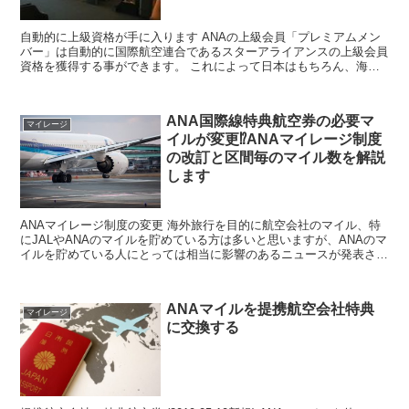
自動的に上級資格が手に入ります ANAの上級会員「プレミアムメン
バー」は自動的に国際航空連合であるスターアライアンスの上級会員
資格を獲得する事ができます。 これによって日本はもちろん、海外
の空港でも優先チェックインや航空会社ラウンジ利用 な...
ANA国際線特典航空券の必要マ
マイレージ
イルが変更⁉ANAマイレージ制度
の改訂と区間毎のマイル数を解説
します
ANAマイレージ制度の変更 海外旅行を目的に航空会社のマイル、特
にJALやANAのマイルを貯めている方は多いと思いますが、ANAのマ
イルを貯めている人にとっては相当に影響のあるニュースが発表され
ました。ANAマイルから国際線特典航空券、提携...
ANAマイルを提携航空会社特典
マイレージ
に交換する