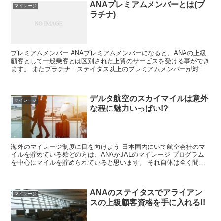
ANAプレミアムメンバーとは(プ
マイレージ
ラチナ)
プレミアムメンバー ANAプレミアムメンバーになると、ANAの上級
顧客として一般乗客とは区別された上質のサービスを受ける事ができ
ます。 またプラチナ・ステイタス以上のプレミアムメンバーが対象
となる「スーパーフライヤーズ」 と言う会員組織もあ...
デルタ航空のスカイマイルは意外
マイレージ
な程に魅力いっぱい!?
海外のマイレージ制度に目を向けよう 日本国内にいて航空会社のマ
イルを貯めている殆どの方は、ANAかJALのマイレージ プログラム
を中心にマイルを貯められていると思います。 それ自体は全く間違
っていないのですが、視野を海外の航空会社にも向ける...
ANAのステイタスでアライアン
マイレージ
スの上級顧客資格を手に入れる!!