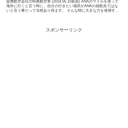
提携航空会社の特典航空券 (2019.05.10新規) ANAのマイルを使って
海外に行くと言う時に、自分の行きたい場所がANAの就航先ではな
いと言う事だって当然あり得ます。 そんな時に大きな力を発揮する
特典が「提携航空会社の特典航空券」への...
スポンサーリンク