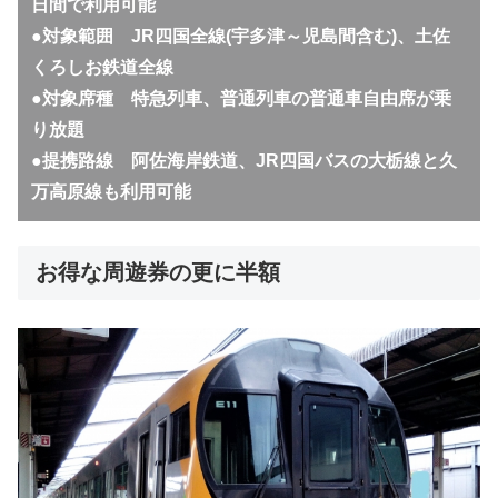
日間で利用可能
●対象範囲 JR四国全線(宇多津～児島間含む)、土佐
くろしお鉄道全線
●対象席種 特急列車、普通列車の普通車自由席が乗
り放題
●提携路線 阿佐海岸鉄道、JR四国バスの大栃線と久
万高原線も利用可能
お得な周遊券の更に半額