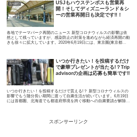
USJもハウステンボスも営業再
国内旅行
開！そしてディズニーランド＆シ
ーの営業再開日も決定です‼！
各地でテーマパーク再開のニュース 新型コロナウィルスの影響は依
然として残っていますが、感染防止の対策を進めながら経済再開の動
きも徐々に拡大しています。2020年6月19日には、東京圏(東京都、
埼玉県、千葉県、神奈川県)と北海道で残っていた県...
いつか行きたい！を投稿するだけ
国内旅行
で豪華プレゼントが当たる!？Trip
advisorの企画は応募も簡単です‼
いつか行きたい！を投稿するだけで貰える!？ 新型コロナウィルスの
影響でもう随分長い期間に渡って自粛生活が続いています。6月19日
には首都圏、北海道でも都道府県境を跨ぐ移動への自粛要請が解除さ
れましたが、一方では東京を中心に感染の再拡大が懸念...
スポンサーリンク