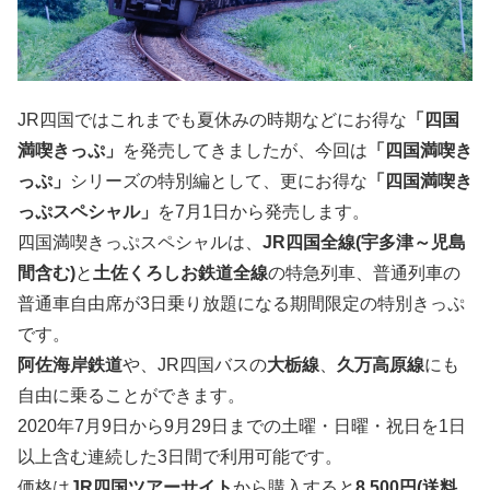
JR四国ではこれまでも夏休みの時期などにお得な
「四国
満喫きっぷ」
を発売してきましたが、今回は
「四国満喫き
っぷ」
シリーズの特別編として、更にお得な
「四国満喫き
っぷスペシャル」
を7月1日から発売します。
四国満喫きっぷスペシャルは、
JR四国全線(宇多津～児島
間含む)
と
土佐くろしお鉄道全線
の特急列車、普通列車の
普通車自由席が3日乗り放題になる期間限定の特別きっぷ
です。
阿佐海岸鉄道
や、JR四国バスの
大栃線
、
久万高原線
にも
自由に乗ることができます。
2020年7月9日から9月29日までの土曜・日曜・祝日を1日
以上含む連続した3日間で利用可能です。
価格は
JR四国ツアーサイト
から購入すると
8,500円(送料