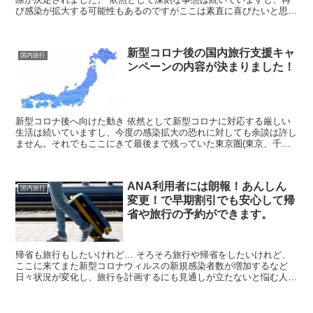
び感染が拡大する可能性もあるのですがここは素直に喜びたいと思い
ます。 一連の問題が収まったとしても、海外に自...
新型コロナ後の国内旅行支援キャ
国内旅行
ンペーンの内容が決まりました！
新型コロナ後へ向けた動き 依然として新型コロナに対応する厳しい
生活は続いていますし、今度の感染拡大の恐れに対しても余談は許し
ません。それでもここにきて最後まで残っていた東京圏(東京、千
葉、埼玉、神奈川)と北海道でも、5月25日に緊急事態宣言...
ANA利用者には朗報！あんしん
国内旅行
変更！で早期割引でも安心して帰
省や旅行の予約ができます。
帰省も旅行もしたいけれど… そろそろ旅行や帰省をしたいけれど、
ここに来てまた新型コロナウィルスの新規感染者数が増加するなど
日々状況が変化し、旅行を計画するにも見通しが立たないと悩む人も
多いと思います。本来であれば、できるだけ早く安いチケット...