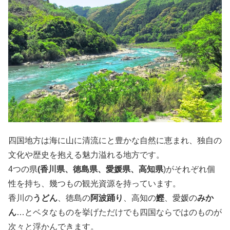
四国地方は海に山に清流にと豊かな自然に恵まれ、独自の
文化や歴史を抱える魅力溢れる地方です。
4つの県
(香川県、徳島県、愛媛県、高知県
)がそれぞれ個
性を持ち、幾つもの観光資源を持っています。
香川の
うどん
、徳島の
阿波踊り
、高知の
鰹
、愛媛の
みか
ん
…とベタなものを挙げただけでも四国ならではのものが
次々と浮かんできます。