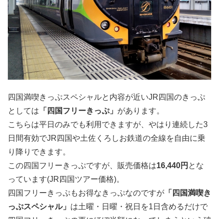
四国満喫きっぷスペシャルと内容が近いJR四国のきっぷ
としては
「四国フリーきっぷ」
があります。
こちらは平日のみでも利用できますが、やはり連続した3
日間有効でJR四国や土佐くろしお鉄道の全線を自由に乗
り降りできます。
この四国フリーきっぷですが、販売価格は
16,440円
とな
っています(JR四国ツアー価格)。
四国フリーきっぷもお得なきっぷなのですが
「四国満喫き
っぷスペシャル」
は土曜・日曜・祝日を1日含めるだけで