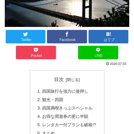
Twitter
Facebook
はてブ
Pocket
LINE
2020.07.03
目次
四国旅行を強力に後押し
観光・四国
四国満喫きっぷスペシャル
お得な周遊券の更に半額
レンタカー付プランも破格!?
まとめ