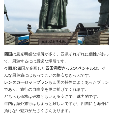
四国
は風光明媚な場所が多く、四県それぞれに個性があっ
て、周遊するには最適な場所です。
今回JR四国が企画した
四国満喫きっぷスペシャル
は、そ
んな周遊旅にはもってこいの格安なきっぷです。
レンタカーセットプラン
も四国の特性によくあったプラン
であり、旅行の自由度を更に拡げてくれます。
どちらも価格は破格ともいえる安さで、魅力的です。
年内は海外旅行はちょっと難しいですが、四国にも海外に
負けない魅力がたさくさんあります。