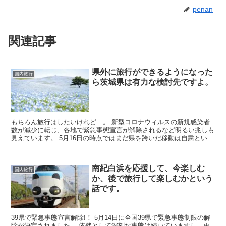
penan
関連記事
県外に旅行ができるようになった
国内旅行
ら茨城県は有力な検討先ですよ。
もちろん旅行はしたいけれど…。 新型コロナウィルスの新規感染者
数が減少に転じ、各地で緊急事態宣言が解除されるなど明るい兆しも
見えています。 5月16日の時点ではまだ県を跨いだ移動は自粛という
地域が殆どですが、移動が解禁される日は近いかも知れ...
南紀白浜を応援して、今楽しむ
国内旅行
か、後で旅行して楽しむかという
話です。
39県で緊急事態宣言解除!！ 5月14日に全国39県で緊急事態制限の解
除が決定されました。 依然として深刻な事態は続いていますし、再