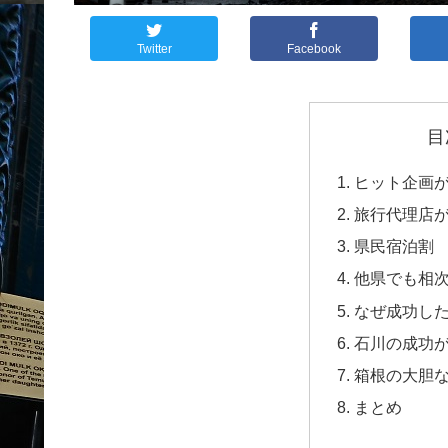
Twitter
Facebook
目
ヒット企画
旅行代理店が
県民宿泊割
他県でも相
なぜ成功した
石川の成功
箱根の大胆
まとめ