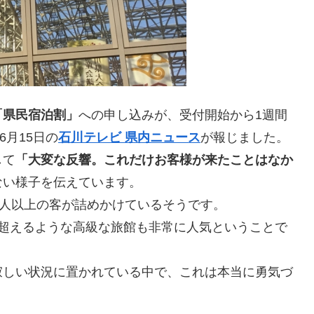
「県民宿泊割」
への申し込みが、受付開始から1週間
6月15日の
石川テレビ 県内ニュース
が報じました。
して
「大変な反響。これだけお客様が来たことはなか
ない様子を伝えています。
0人以上の客が詰めかけているそうです。
を超えるような高級な旅館も非常に人気ということで
寂しい状況に置かれている中で、これは本当に勇気づ
。