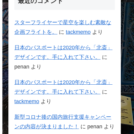
最近のコメント
スターフライヤーで星空を楽しむ素敵な
企画フライトを。
に
tackmemo
より
日本のパスポートは2020年から「北斎」
デザインです。手に入れて下さい。
に
penan
より
日本のパスポートは2020年から「北斎」
デザインです。手に入れて下さい。
に
tackmemo
より
新型コロナ後の国内旅行支援キャンペー
ンの内容が決まりました！
に
penan
より