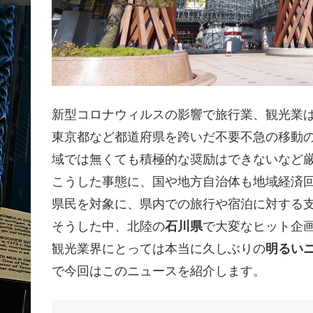
新型コロナウィルスの影響で旅行業、観光業
東京都など都道府県を跨いだ不要不急の移動
域では無くても積極的な奨励はできないなど
こうした事態に、国や地方自治体も地域経済
県民を対象に、県内での旅行や宿泊に対する
そうした中、北陸の
石川県
で大変なヒット企
観光業界にとっては本当に久しぶりの
明るい
で今回はこのニュースを紹介します。