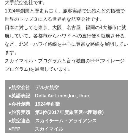
大手航空会社です。
1924年創業と歴史も古く、旅客実績では殆んどの指標で
世界のトップ３に入る世界的な航空会社です。
日本に対しても東京、大阪、名古屋、福岡の4大都市に就
航していて、各都市からハワイ への直行便を就航させる
など、北米・ハワイ路線を中心に豊富な路線を展開してい
ます。
スカイマイル・プログラムと言う独自のFFP(マイレージ
プログラム)を展開しています。
●航空会社 デルタ航空
●英語表記 Delta Air Lines,Inc., Ihuc,
●会社創業 1924年創業
●旅客実績 第2位(2017年度旅客延べ距離数)
●航空連合 スカイチーム・アライアンス
●FFP スカイマイル