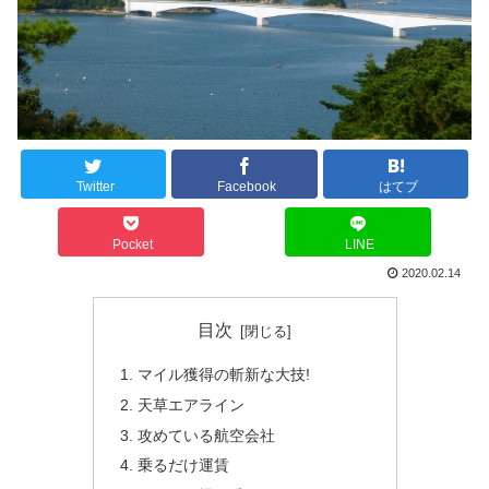
Twitter
Facebook
はてブ
Pocket
LINE
2020.02.14
目次
マイル獲得の斬新な大技!
天草エアライン
攻めている航空会社
乗るだけ運賃