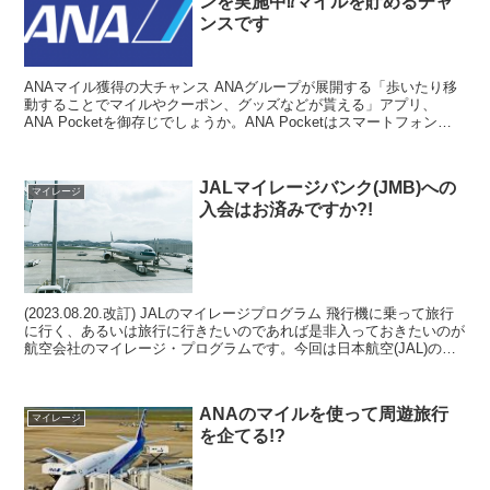
ンを実施中⁉マイルを貯めるチャ
ンスです
ANAマイル獲得の大チャンス ANAグループが展開する「歩いたり移
動することでマイルやクーポン、グッズなどが貰える」アプリ、
ANA Pocketを御存じでしょうか。ANA Pocketはスマートフォン向
けのアプリで、アプリを入れて移動したり...
JALマイレージバンク(JMB)への
マイレージ
入会はお済みですか?!
(2023.08.20.改訂) JALのマイレージプログラム 飛行機に乗って旅行
に行く、あるいは旅行に行きたいのであれば是非入っておきたいのが
航空会社のマイレージ・プログラムです。今回は日本航空(JAL)のマ
イレージプログラムの解説です。既...
ANAのマイルを使って周遊旅行
マイレージ
を企てる!?