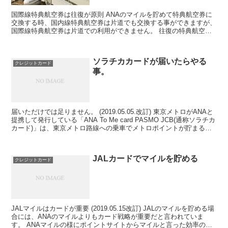
国際線特典航空券は往復が原則 ANAのマイルを貯めて特典航空券に
交換する時、国内線特典航空券は片道でも交換する事ができますが、
国際線特典航空券は片道での利用ができません。 往復の特典航空券
を予約して帰りの便は搭乗しないと言う使い方はできるの...
ソラチカカードが届いたらやる
クレジットカード
事。
届いただけでは足りません。 (2019.05.05.改訂) 東京メトロがANAと
提携して発行している「ANA To Me card PASMO JCB(通称ソラチカ
カード)」は、東京メトロ路線への乗車でメトロポイントが貯まる
他、ANAマイレ...
JALカードでマイルを貯める
クレジットカード
JALマイルはカードが重要 (2019.05.15改訂) JALのマイルを貯める場
合には、ANAのマイルよりもカード戦略が重要だと言われていま
す。 ANAマイルの様にポイントサイトからマイルと言った効率の良